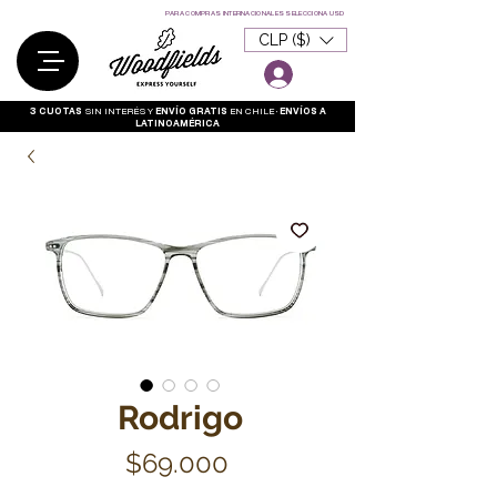
Garantía
PARA COMPRAS INTERNACIONALES SELECCIONA USD
CLP ($)
3 CUOTAS
SIN INTERÉS Y
ENVÍO GRATIS
EN CHILE •
ENVÍOS A
LATINOAMÉRICA
Rodrigo
Precio
$69.000