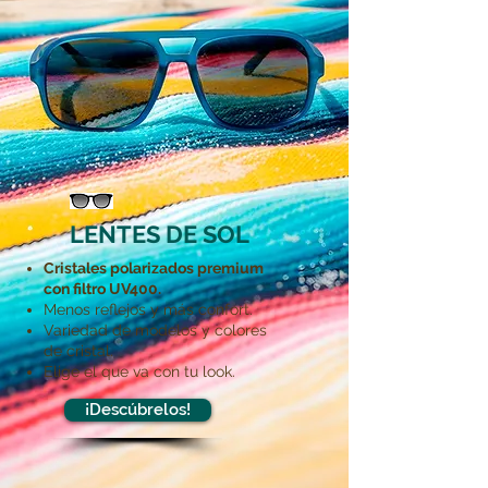
LENTES DE SOL
Cristales polarizados premium
con filtro UV400.
Menos reflejos y más confort.
Variedad de modelos y colores
de cristal.
Elige el que va con tu look.
¡Descúbrelos!