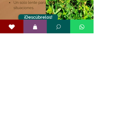
Un solo lente para distintas
situaciones.
¡Descúbrelos!
Más allá del tipo de lente,
cada Woodfields tiene carácter.
Explora las personalidades nuestros
embajadores Woodfields y elige la que
mejor refleja tu forma de ver.