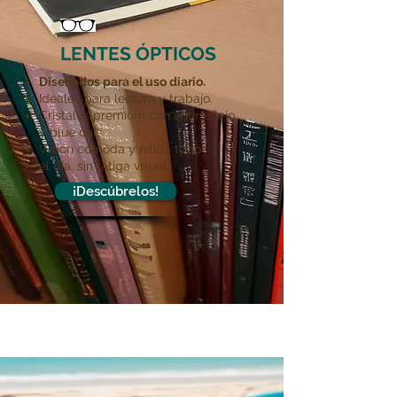
LENTES ÓPTICOS
Diseñados para el uso diario.
Ideales para lectura y trabajo.
Cristales premium con antirreflejo
y blue cut.
Visión cómoda y nítida todo
el día, sin fatiga visual.
¡Descúbrelos!