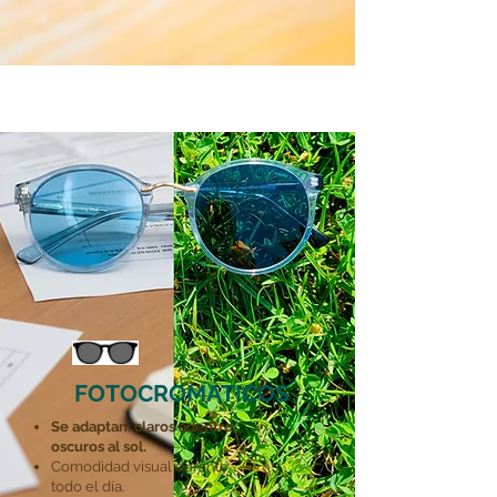
FOTOCROMÁTICOS
Se adaptan:
claros adentro,
oscuros al sol.
Comodidad visual durante
todo el día.