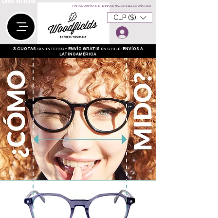
Garantía
PARA COMPRAS INTERNACIONALES SELECCIONA USD
CLP ($)
3 CUOTAS
SIN INTERÉS Y
ENVÍO GRATIS
EN CHILE •
ENVÍOS A
LATINOAMÉRICA