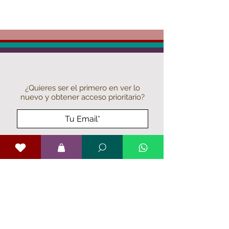
¿Quieres ser el primero en ver lo
nuevo
y obtener acceso prioritario?
¡Sí, quiero!
Showroom:
Milán 1221, San Miguel,
Santiago de Chile