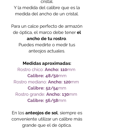
cristal.
Y la medida del calibre que es la
medida del ancho de un cristal.
Para un calce perfecto de armazón
de óptica, el marco debe tener
el
ancho de tu rostro
.
Puedes medirte o medir tus
anteojos actuales.
Medidas aproximadas:
Rostro chico:
Ancho: 110
mm
Calibre: 48/50
mm
Rostro mediano:
Ancho: 120
mm
Calibre: 52/54
mm
Rostro grande:
Ancho: 130
mm
Calibre: 56/58
mm
En los
anteojos de sol
, siempre es
conveniente utilizar un calibre más
grande que el de óptica.