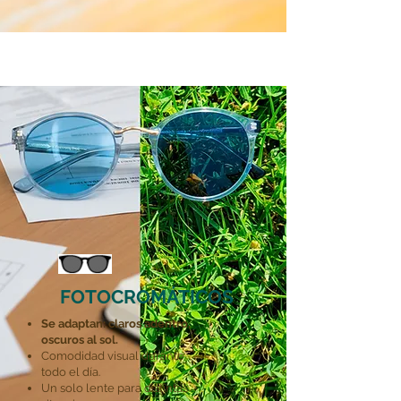
FOTOCROMÁTICOS
Se adaptan:
claros adentro,
oscuros al sol.
Comodidad visual durante
todo el día.
Un solo lente para distintas