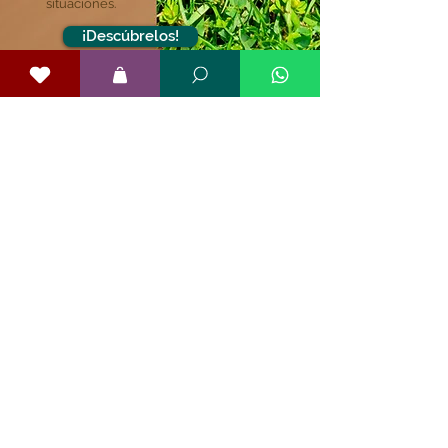
situaciones.
¡Descúbrelos!
Más allá del tipo de lente,
cada Woodfields tiene carácter.
Explora las personalidades nuestros
embajadores Woodfields y elige la que
mejor refleja tu forma de ver.