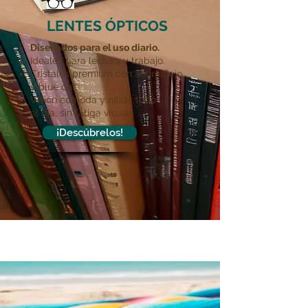
LENTES ÓPTICOS
Diseñados para el uso diario.
Ideales para lectura y trabajo.
Cristales premium con antirreflejo
y blue cut.
Visión cómoda y nítida todo
el día, sin fatiga visual.
¡Descúbrelos!