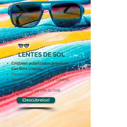
LENTES DE SOL
Cristales polarizados premium
con filtro UV400.
Menos reflejos y más confort.
Variedad de modelos y colores
de cristal.
Elige el que va con tu look.
¡Descúbrelos!