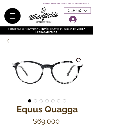
Garantía
PARA COMPRAS INTERNACIONALES SELECCIONA USD
CLP ($)
3 CUOTAS
SIN INTERÉS Y
ENVÍO GRATIS
EN CHILE •
ENVÍOS A
LATINOAMÉRICA
Equus Quagga
Precio
$69.000