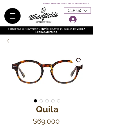
Garantía
PARA COMPRAS INTERNACIONALES SELECCIONA USD
CLP ($)
3 CUOTAS
SIN INTERÉS Y
ENVÍO GRATIS
EN CHILE •
ENVÍOS A
LATINOAMÉRICA
Quila
Precio
$69.000