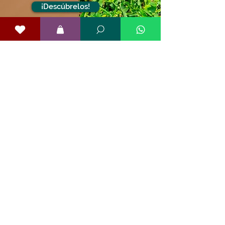
¡Descúbrelos!
Más allá del tipo de lente,
cada Woodfields tiene carácter.
Explora las personalidades nuestros
embajadores Woodfields y elige la que
mejor refleja tu forma de ver.