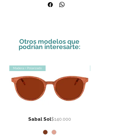
receta por whatsapp para cotizar los
cristales.
Envíala aquí.
Otros modelos que
podrían interesarte:
Madera + Polarizado
Blue Blockers
Precio
Sabal Sol
$140.000