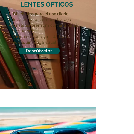
LENTES ÓPTICOS
Diseñados para el uso diario.
Ideales para lectura y trabajo.
Cristales premium con antirreflejo
y blue cut.
Visión cómoda y nítida todo
el día, sin fatiga visual.
¡Descúbrelos!