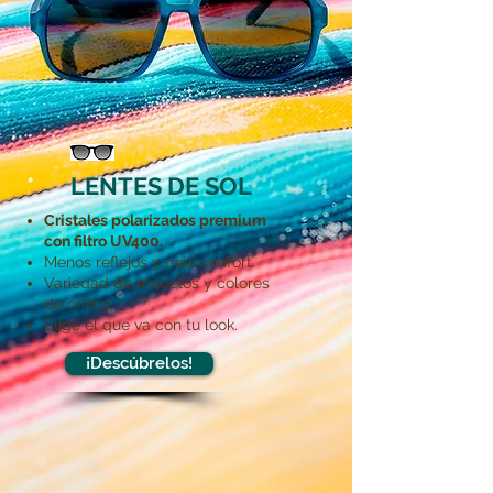
LENTES DE SOL
Cristales polarizados premium
con filtro UV400.
Menos reflejos y más confort.
Variedad de modelos y colores
de cristal.
Elige el que va con tu look.
¡Descúbrelos!